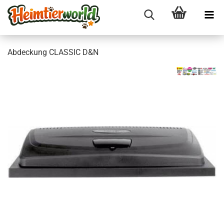
Ab­de­ckung CLAS­SIC D&N