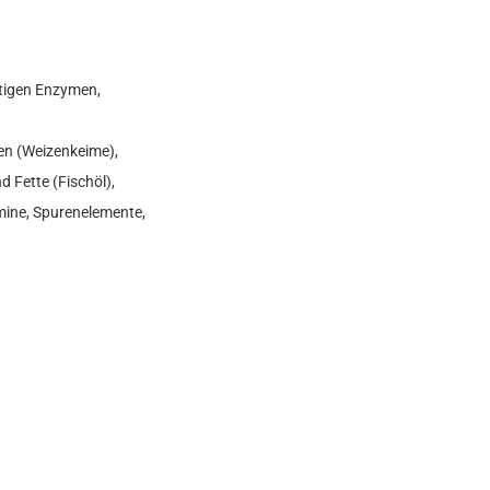
htigen Enzymen,
en (Weizenkeime),
d Fette (Fischöl),
amine, Spurenelemente,