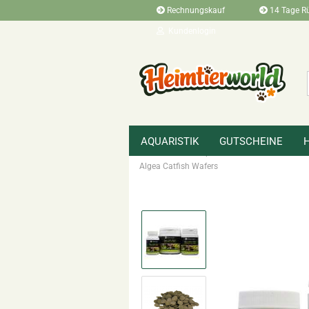
Rechnungskauf
14 Tage R
Kundenlogin
AQUARISTIK
GUTSCHEINE
»
»
Startseite
Aquaristik
Süsswasser
Algea Catfish Wafers