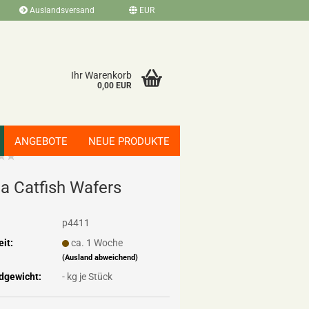
Auslandsversand
EUR
Ihr Warenkorb
0,00 EUR
ANGEBOTE
NEUE PRODUKTE
a Cat­fish Wa­fers
p4411
eit:
ca. 1 Woche
(Ausland abweichend)
dgewicht:
-
kg je Stück