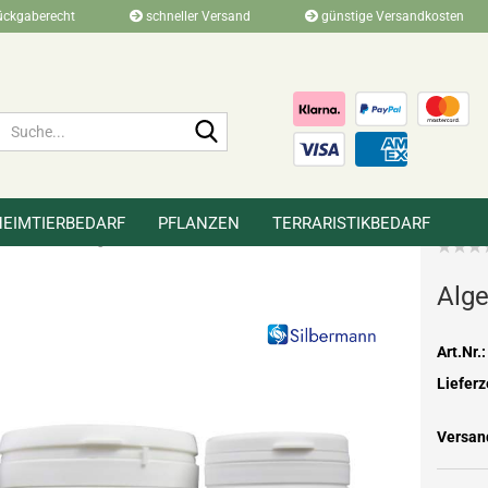
ückgaberecht
schneller Versand
günstige Versandkosten
Suche...
HEIMTIERBEDARF
PFLANZEN
TERRARISTIKBEDARF
»
»
»
»
Futter & Pflege
Fischfutter
Silbermann
Alge
Art.Nr.:
Lieferz
Versan