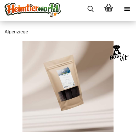
Al­pen­zie­ge