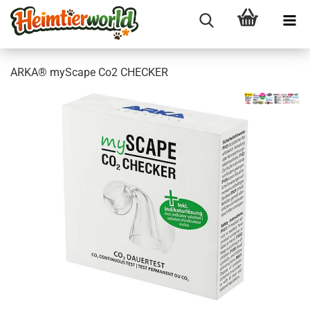
ARKA® myS­cape Co2 CHE­CKER