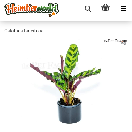
Ca­la­thea lan­ci­fo­lia