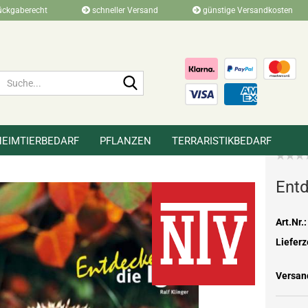
ückgaberecht
schneller Versand
günstige Versandkosten
Suche...
HEIMTIERBEDARF
PFLANZEN
TERRARISTIKBEDARF
»
»
»
»
r
Bücher
Kinderbücher
Entdecke Reihe
Ent­
Art.Nr.:
Lieferz
Versan