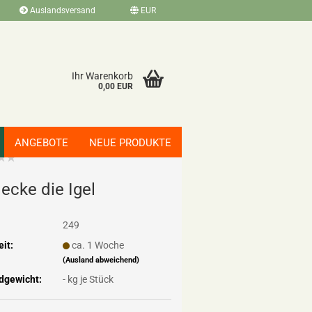
Auslandsversand
EUR
Ihr Warenkorb
0,00 EUR
ANGEBOTE
NEUE PRODUKTE
de­cke die Igel
249
eit:
ca. 1 Woche
(Ausland abweichend)
dgewicht:
-
kg je Stück