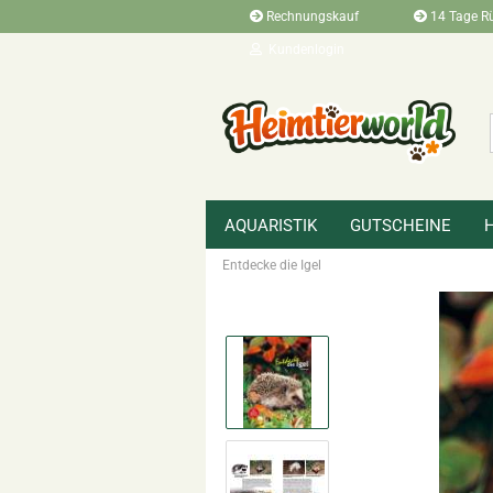
Rechnungskauf
14 Tage R
Kundenlogin
AQUARISTIK
GUTSCHEINE
»
»
Startseite
Terraristikbedarf
Zubehö
Entdecke die Igel