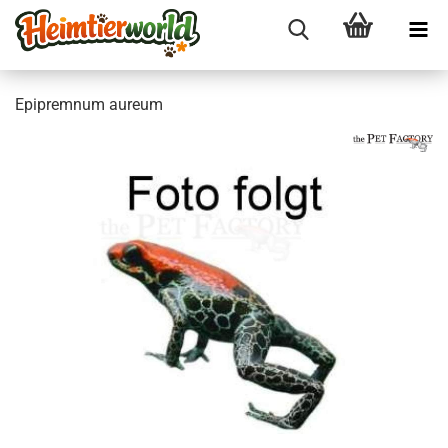
Epi­prem­num au­re­um