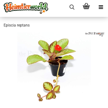
Epi­scia rep­t­ans