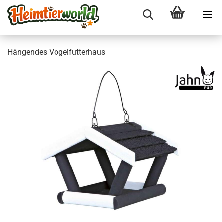
Hän­gen­des Vo­gel­fut­ter­haus