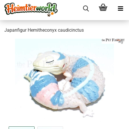
Ja­pan­fi­gur He­mit­he­c­onyx cau­di­cinc­tus