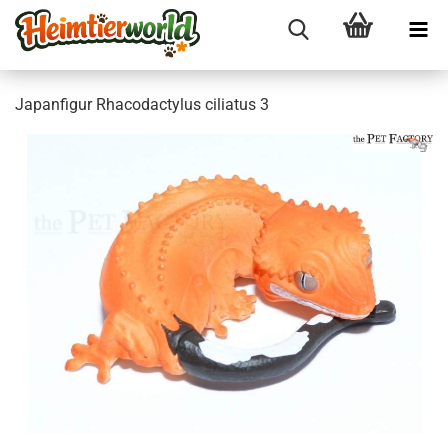
Ja­pan­fi­gur Rha­codac­tylus ci­lia­tus 3