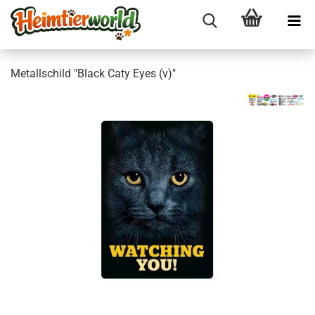
Me­tall­schild "Black Caty Eyes (v)"