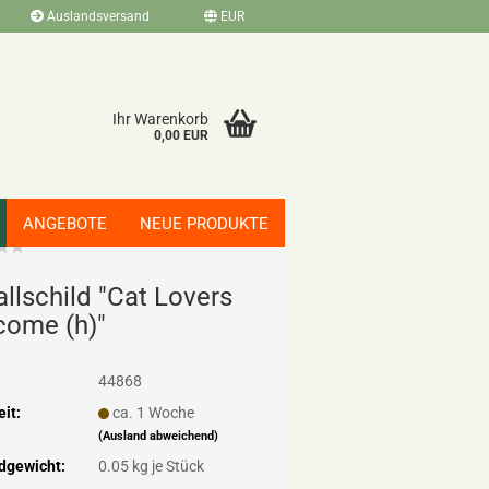
Auslandsversand
EUR
Ihr Warenkorb
0,00 EUR
ANGEBOTE
NEUE PRODUKTE
all­schild "Cat Lo­vers
co­me (h)"
44868
eit:
ca. 1 Woche
(Ausland abweichend)
dgewicht:
0.05
kg je Stück