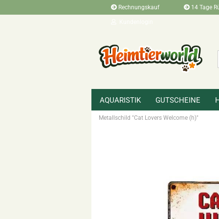
Rechnungskauf
14 Tage R
Kundenlogin
AQUARISTIK
GUTSCHEINE
»
»
Startseite
Terraristikbedarf
Zubehö
Metallschild "Cat Lovers Welcome (h)"