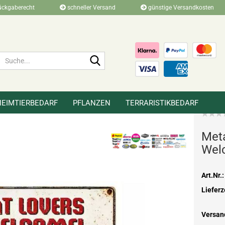
ückgaberecht
schneller Versand
günstige Versandkosten
Suche...
HEIMTIERBEDARF
PFLANZEN
TERRARISTIKBEDARF
»
»
»
r
Merchandise
Metallschilder
Me­t
Wel­
Art.Nr.:
Lieferz
Versan