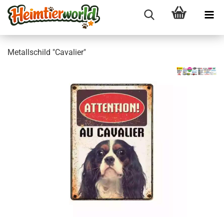
Me­tall­schild "Ca­va­lier"