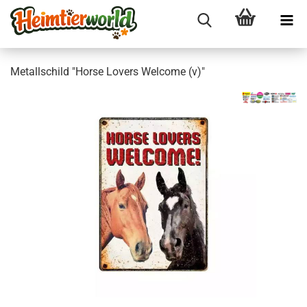
Me­tall­schild "Horse Lo­vers Wel­co­me (v)"