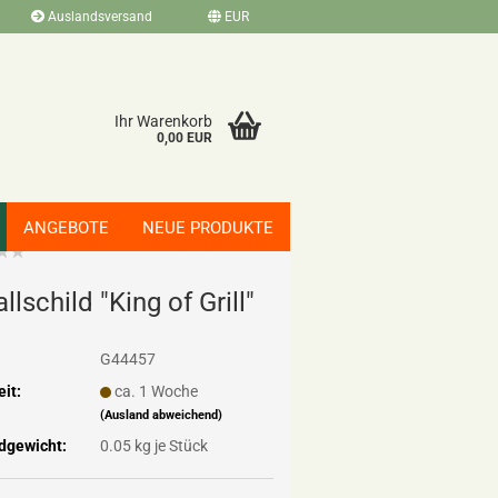
Auslandsversand
EUR
Ihr Warenkorb
0,00 EUR
ANGEBOTE
NEUE PRODUKTE
ll­schild "King of Grill"
G44457
eit:
ca. 1 Woche
(Ausland abweichend)
dgewicht:
0.05
kg je Stück