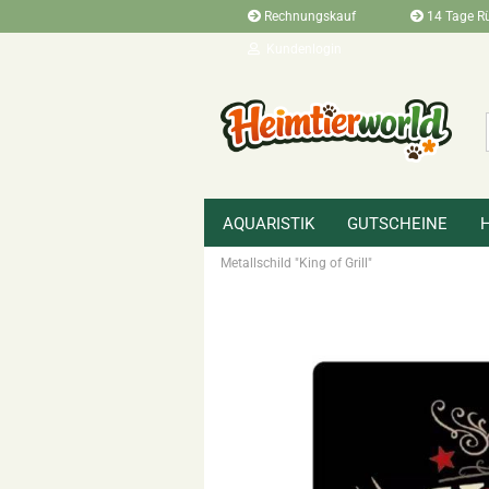
Rechnungskauf
14 Tage R
Kundenlogin
AQUARISTIK
GUTSCHEINE
»
»
Startseite
Terraristikbedarf
Zubehö
Metallschild "King of Grill"