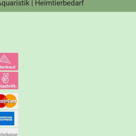
 Aquaristik | Heimtierbedarf