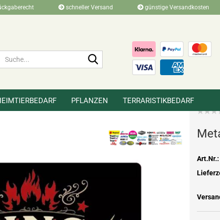
ückgaberecht
schneller Versand
günstige Versandkosten
Suche...
HEIMTIERBEDARF
PFLANZEN
TERRARISTIKBEDARF
»
»
»
r
Merchandise
Metallschilder
Me­ta
Art.Nr.:
Lieferz
Versan