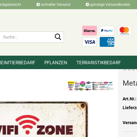
ückgaberecht
schneller Versand
günstige Versandkosten
Suche...
HEIMTIERBEDARF
PFLANZEN
TERRARISTIKBEDARF
»
»
»
r
Merchandise
Metallschilder
Me­ta
Art.Nr.:
Lieferz
Versan