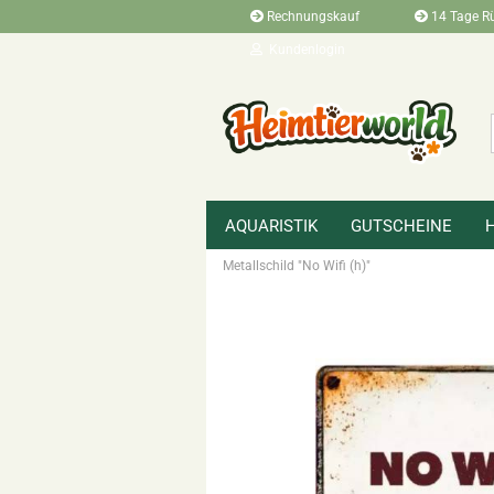
Rechnungskauf
14 Tage R
Kundenlogin
AQUARISTIK
GUTSCHEINE
»
»
Startseite
Terraristikbedarf
Zubehö
Metallschild "No Wifi (h)"