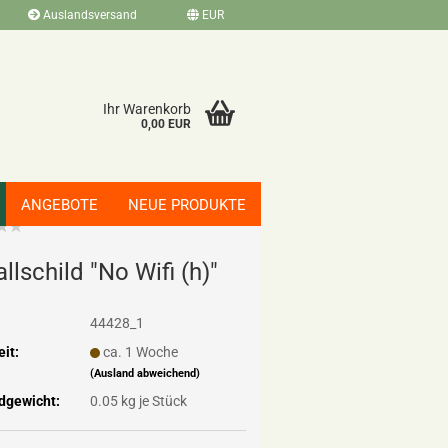
Auslandsversand
EUR
Ihr Warenkorb
0,00 EUR
ANGEBOTE
NEUE PRODUKTE
ll­schild "No Wifi (h)"
44428_1
eit:
ca. 1 Woche
(Ausland abweichend)
dgewicht:
0.05
kg je Stück