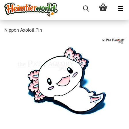
Nip­pon Axo­lotl Pin