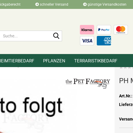
ückgaberecht
schneller Versand
günstige Versandkosten
Suche...
HEIMTIERBEDARF
PFLANZEN
TERRARISTIKBEDARF
»
»
»
r
Pflege & Zubehör
Zucht & Brutbedarf
PH 
Art.Nr.:
Lieferz
Versan