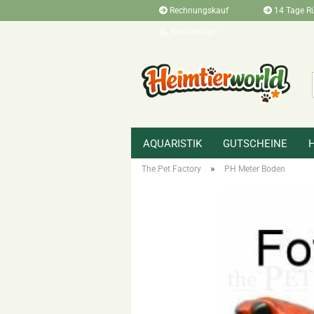
Rechnungskauf
14 Tage R
Kundenlogin
AQUARISTIK
GUTSCHEINE
»
»
Startseite
Terraristikbedarf
Zubehö
»
The Pet Factory
PH Meter Boden