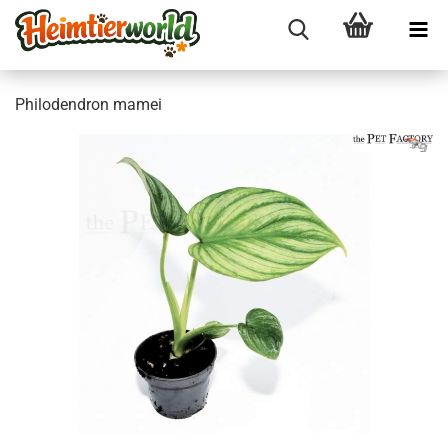
Phi­lo­den­dron mamei