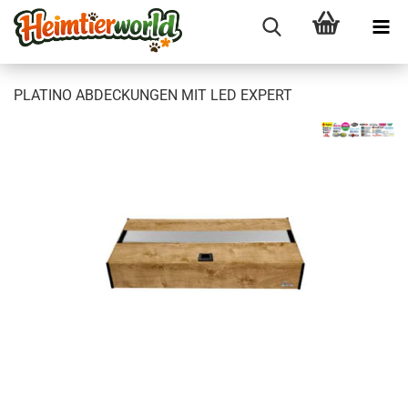
PLA­TI­NO AB­DE­CKUN­GEN MIT LED EX­PERT