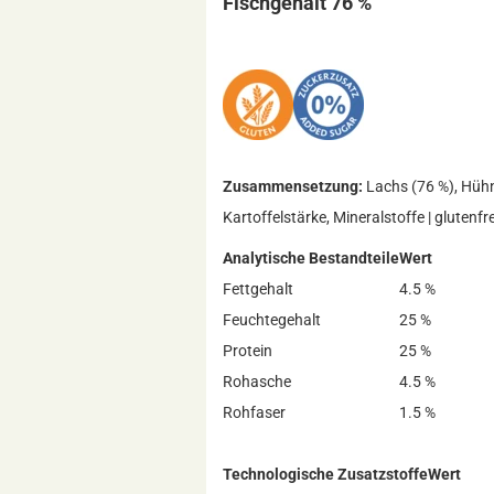
Fischgehalt 76 %
Zusammensetzung:
Lachs (76 %), Hühne
Kartoffelstärke, Mineralstoffe | glutenfr
Analytische Bestandteile
Wert
Fettgehalt
4.5 %
Feuchtegehalt
25 %
Protein
25 %
Rohasche
4.5 %
Rohfaser
1.5 %
Technologische Zusatzstoffe
Wert