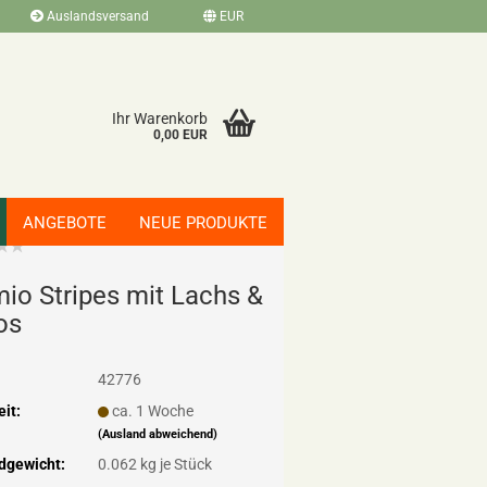
Auslandsversand
EUR
Ihr Warenkorb
0,00 EUR
ANGEBOTE
NEUE PRODUKTE
mio Stripes mit Lachs &
os
42776
eit:
ca. 1 Woche
(Ausland abweichend)
dgewicht:
0.062
kg je Stück