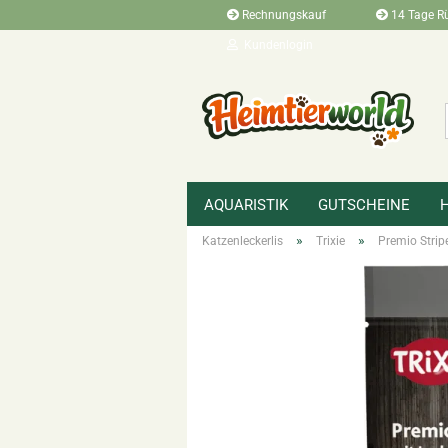
Rechnungskauf
14 Tage R
Kundenlogin
AQUARISTIK
GUTSCHEINE
»
»
Startseite
Heimtierbedarf
Alles für
»
»
Katzenleckerlis
Trixie
Premio Strip