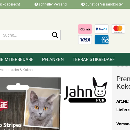
ückgaberecht
schneller Versand
günstige Versandkosten
Suche...
HEIMTIERBEDARF
PFLANZEN
TERRARISTIKBEDARF
»
»
 deine Katze in der Heimtierworld
Katzensnacks
es mit Lachs & Kokos
Pre­
Kok
Art.Nr.:
Lieferz
Versan