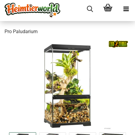
Pro Pa­lu­da­ri­um