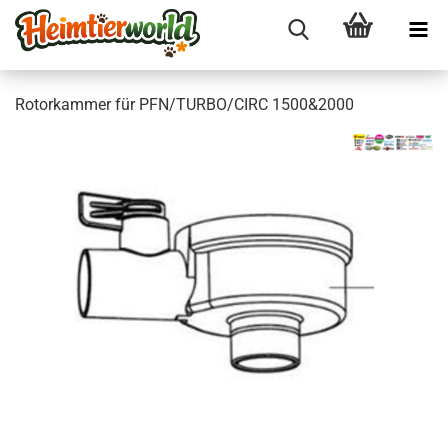
Ro­tor­kam­mer für PFN/TURBO/CIRC 1500&2000