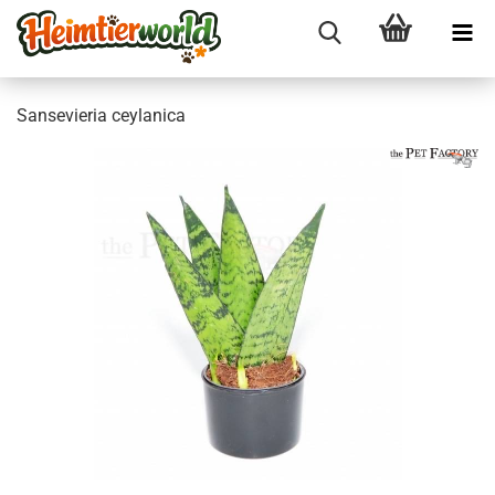
San­se­vie­ria cey­la­ni­ca