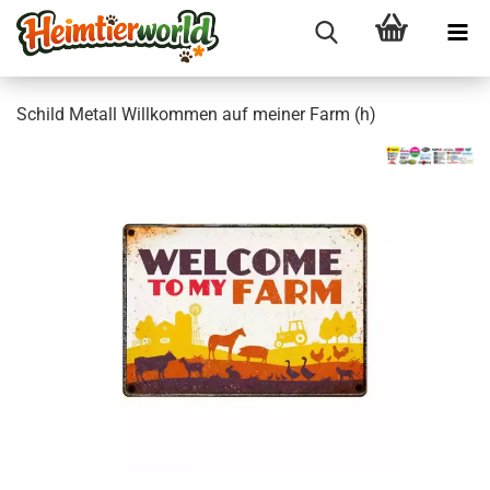
Schild Me­tall Will­kom­men auf mei­ner Farm (h)