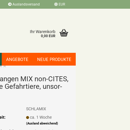
Auslandsversand
EUR
Ihr Warenkorb
0,00 EUR
ANGEBOTE
NEUE PRODUKTE
an­gen MIX non-​CITES,
 Ge­fahr­tie­re, un­sor­
SCHLAMIX
eit:
ca. 1 Woche
(Ausland abweichend)