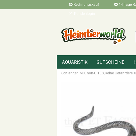
Rechnungskauf
14 Tage R
Kundenlogin
AQUARISTIK
GUTSCHEINE
»
»
Startseite
Terraristikbedarf
Zubehö
Schlangen MIX non-CITES, keine Gefahrtiere, u