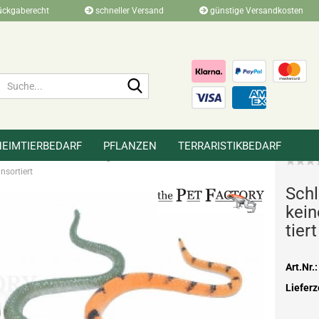
ückgaberecht
schneller Versand
günstige Versandkosten
Suche...
HEIMTIERBEDARF
PFLANZEN
TERRARISTIKBEDARF
»
»
»
r
Merchandise
Figuren
nsortiert
Schl
keine
tiert
Art.Nr.:
Lieferz