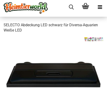
SELEC­TO Ab­de­ckung LED schwarz für Diversa-​Aquarien
Weiße LED