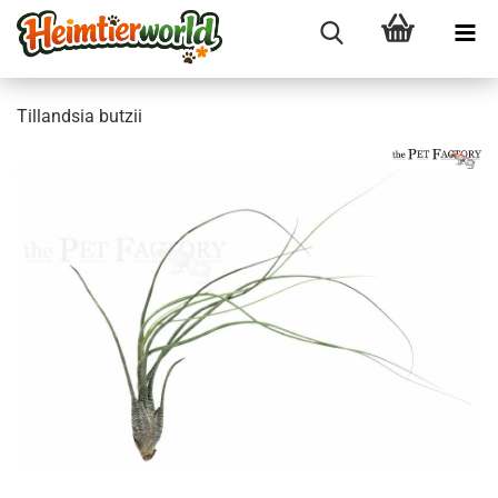
Til­land­sia but­zii