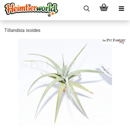
Til­land­sia ixo­ides