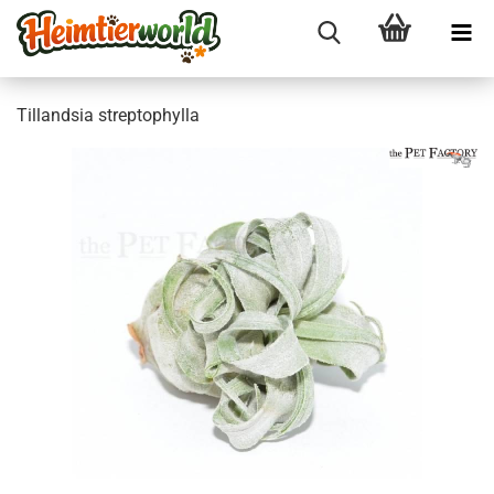
Til­land­sia strep­tophyl­la